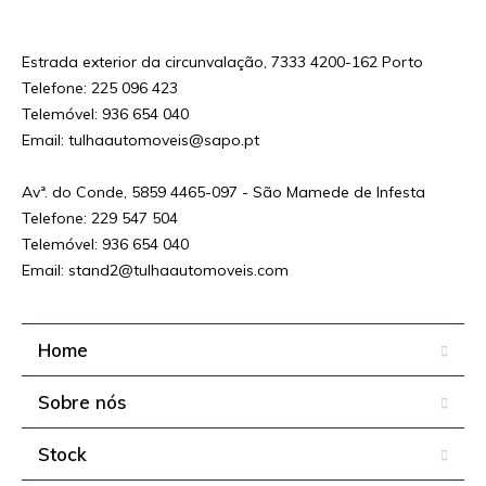
Decreto-Lei n.o 59/2021 – Custo da chamada para a rede fixa / móvel nacional de
acordo com o seu tarifário em vigor
Estrada exterior da circunvalação, 7333 4200-162 Porto
Telefone: 225 096 423
Telemóvel: 936 654 040
Email: tulhaautomoveis@sapo.pt
Avª. do Conde, 5859 4465-097 - São Mamede de Infesta
Telefone: 229 547 504
Telemóvel: 936 654 040
Email: stand2@tulhaautomoveis.com
Home
Sobre nós
Stock