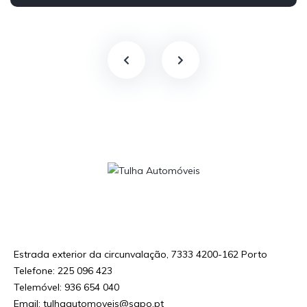
Decreto-Lei n.o 59/2021 – Custo da chamada para a rede fixa / móvel nacional de
acordo com o seu tarifário em vigor
Estrada exterior da circunvalação, 7333 4200-162 Porto
Telefone: 225 096 423
Telemóvel: 936 654 040
Email: tulhaautomoveis@sapo.pt