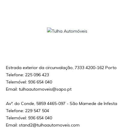
Decreto-Lei n.o 59/2021 – Custo da chamada para a rede fixa / móvel nacional de
acordo com o seu tarifário em vigor
Estrada exterior da circunvalação, 7333 4200-162 Porto
Telefone: 225 096 423
Telemóvel: 936 654 040
Email: tulhaautomoveis@sapo.pt
Avª. do Conde, 5859 4465-097 - São Mamede de Infesta
Telefone: 229 547 504
Telemóvel: 936 654 040
Email: stand2@tulhaautomoveis.com