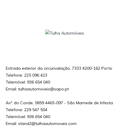
Decreto-Lei n.o 59/2021 – Custo da chamada para a rede fixa / móvel nacional de
acordo com o seu tarifário em vigor
Estrada exterior da circunvalação, 7333 4200-162 Porto
Telefone: 225 096 423
Telemóvel: 936 654 040
Email: tulhaautomoveis@sapo.pt
Avª. do Conde, 5859 4465-097 - São Mamede de Infesta
Telefone: 229 547 504
Telemóvel: 936 654 040
Email: stand2@tulhaautomoveis.com