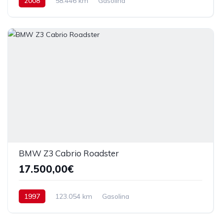
2008
58.446 km
Gasolina
BMW Z3 Cabrio Roadster
17.500,00€
1997
123.054 km
Gasolina