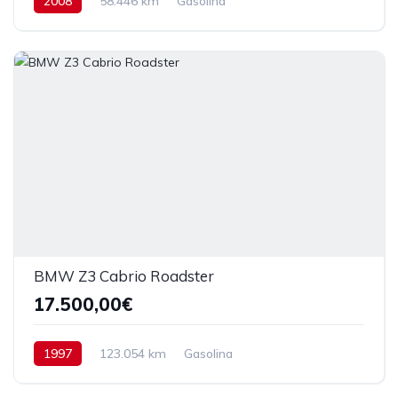
2008
58.446 km
Gasolina
BMW Z3 Cabrio Roadster
17.500,00€
1997
123.054 km
Gasolina