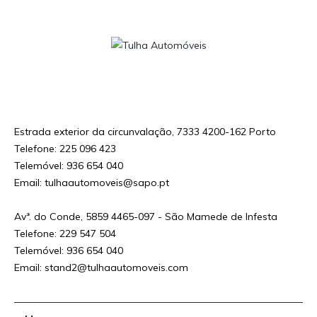
Decreto-Lei n.o 59/2021 – Custo da chamada para a rede fixa / móvel nacional de
acordo com o seu tarifário em vigor
Estrada exterior da circunvalação, 7333 4200-162 Porto
Telefone: 225 096 423
Telemóvel: 936 654 040
Email: tulhaautomoveis@sapo.pt
Avª. do Conde, 5859 4465-097 - São Mamede de Infesta
Telefone: 229 547 504
Telemóvel: 936 654 040
Email: stand2@tulhaautomoveis.com