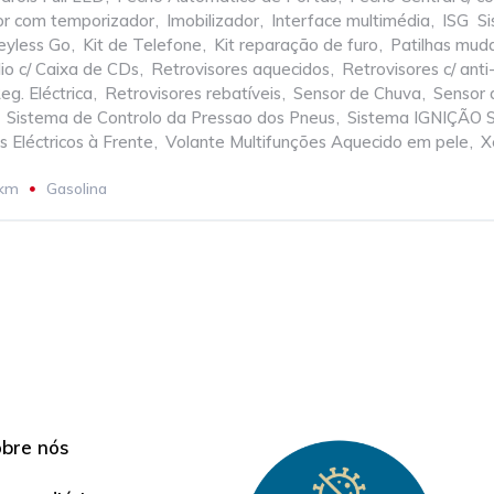
ior com temporizador
,
Imobilizador
,
Interface multimédia
,
ISG  
eyless Go
,
Kit de Telefone
,
Kit reparação de furo
,
Patilhas mud
io c/ Caixa de CDs
,
Retrovisores aquecidos
,
Retrovisores c/ an
eg. Eléctrica
,
Retrovisores rebatíveis
,
Sensor de Chuva
,
Sensor 
Sistema de Controlo da Pressao dos Pneus
,
Sistema IGNIÇÃO
s Eléctricos à Frente
,
Volante Multifunções Aquecido em pele
,
X
 km
Gasolina
bre nós