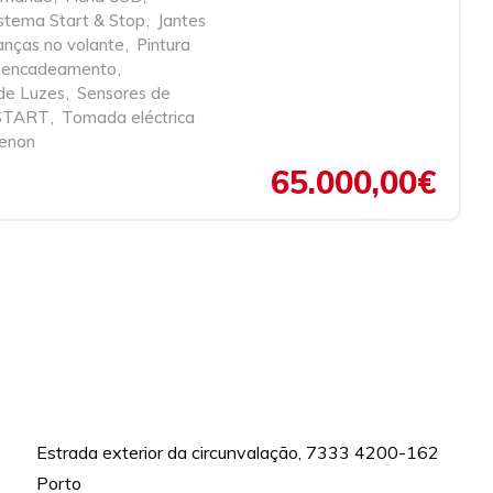
Sistema Start & Stop
,
Jantes
anças no volante
,
Pintura
ti-encadeamento
,
de Luzes
,
Sensores de
 START
,
Tomada eléctrica
enon
65.000,00€
Estrada exterior da circunvalação, 7333 4200-162
Porto