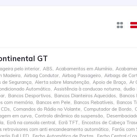
ontinental GT
geira pelo interior
,
ABS
,
Acabamentos em Alumínio
,
Acabamen
m Madeira
,
Airbag Condutor
,
Airbag Passageiro
,
Airbags de Cor
os de Segurança
,
Alerta sobre Manutenção
,
Apoio de Braço
,
Ar 
ondicionado Automático
,
Assistência à conducao noturna
,
áudio 
ar
,
Bancos Desportivos
,
Bancos Dianteiros Aquecidos
,
Bancos D
os com memória
,
Bancos em Pele
,
Bancos Rebatíveis
,
Bancos Tra
e CDs
,
Comandos do Rádio no Volante
,
Computador de Bordo
,
vagem em curva
,
Controlo dinâmico da suspensão
,
Desembaciador
da
,
Ecrâ na consola central
,
Ecrã TFT
,
Encostos de Cabeça Trase
s retrovisores com anti encandeamento automático
,
Faróis com
aróis Full LED
,
Fecho Automático de Portas
,
Fecho Central c/ 