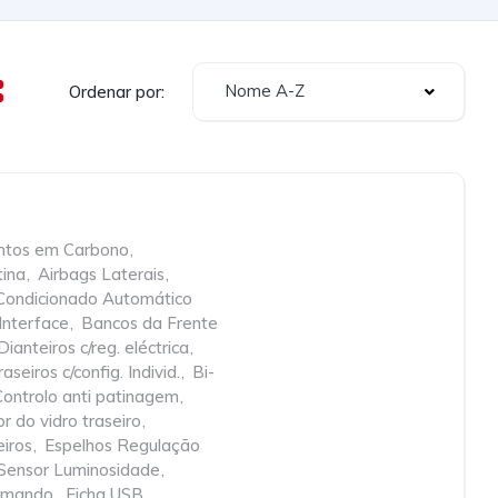
Nome A-Z
Ordenar por:
tos em Carbono
,
tina
,
Airbags Laterais
,
Condicionado Automático
Interface
,
Bancos da Frente
ianteiros c/reg. eléctrica
,
seiros c/config. Individ.
,
Bi-
Controlo anti patinagem
,
 do vidro traseiro
,
iros
,
Espelhos Regulação
 Sensor Luminosidade
,
comando
,
Ficha USB
,